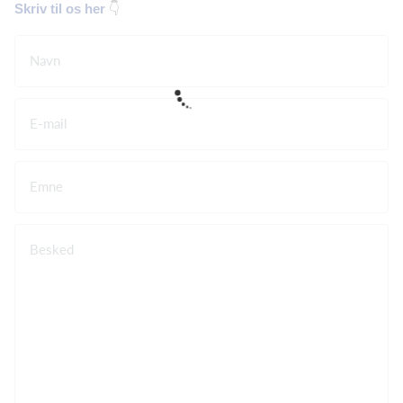
👇
Skriv til os her
Navn
E-mail
Emne
Besked